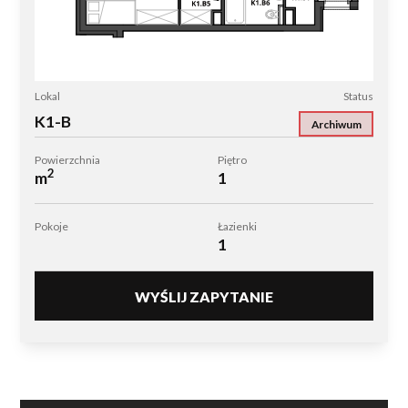
Lokal
Status
K1-B
Archiwum
Powierzchnia
Piętro
2
m
1
Pokoje
Łazienki
1
WYŚLIJ ZAPYTANIE