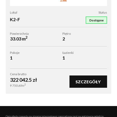
K2-
Lokal
Status
F
K2-F
Dostępne
Powierzchnia
Piętro
2
33.03 m
2
Pokoje
Łazienki
1
1
Cena brutto
322 042.5
zł
SZCZEGÓŁY
2
9 750
zł/m
Opis oferty zawarty na stronie internetowej sporządzany jest na podstawie oględzin