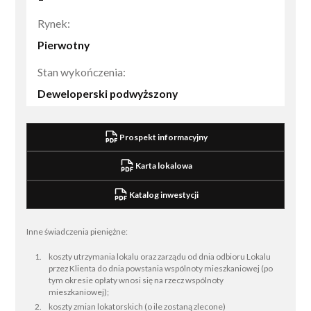
Rynek:
Pierwotny
Stan wykończenia:
Deweloperski podwyższony
Prospekt informacyjny
Karta lokalowa
Katalog inwestycji
Inne świadczenia pieniężne:
koszty utrzymania lokalu oraz zarządu od dnia odbioru Lokalu
przez Klienta do dnia powstania wspólnoty mieszkaniowej (po
tym okresie opłaty wnosi się na rzecz wspólnoty
mieszkaniowej);
koszty zmian lokatorskich (o ile zostaną zlecone)