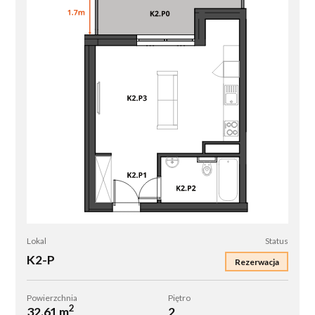
K2-
Lokal
Status
P
K2-P
Rezerwacja
Powierzchnia
Piętro
2
32.61 m
2