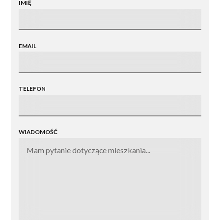
IMIĘ
elegancję architektury, wysoki standard wykończenia
oraz lokalizację sprzyjającą aktywnemu
wypoczynkowi i relaksowi na co dzień.
EMAIL
Komfort i nowoczesna
architektura
TELEFON
Budynek o czterech kondygnacjach został podzielony
na dwie kameralne klatki schodowe, co zapewnia
wygodę mieszkańców i poczucie prywatności.
W
ofercie znajdują się mieszkania o zróżnicowanych
WIADOMOŚĆ
metrażach – od funkcjonalnych kawalerek 30 m²,
przez mieszkania rodzinne 50–70 m², aż po
przestronne apartamenty 100 m².
Tak szeroki
wybór pozwala idealnie dopasować lokal zarówno dla
singli, par, jak i rodzin z dziećmi czy inwestorów
szukających nieruchomości pod wynajem.