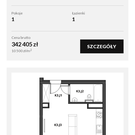
trasach w
Górach Sowich
,
dostęp do tras biegowych i rekreacyjnych terenów
Pokoje
Łazienki
1
1
zielonych,
bliskość szkół, przedszkoli, sklepów i punktów
usługowych.
Cena brutto
342 405
zł
SZCZEGÓŁY
To miejsce, które pokochają zarówno rodziny z
2
10 500
zł/m
dziećmi, jak i osoby szukające drugiego domu lub
mieszkania inwestycyjnego na wynajem turystyczny.
Sprawdzone doświadczenie
wykonawcy
Inwestycję realizuje renomowany generalny
wykonawca z ponad
35-letnim doświadczeniem
na
rynku i dorobkiem przekraczającym
2000
zrealizowanych mieszkań
. To gwarancja nie tylko
jakości i solidności, ale również terminowości całego
procesu budowlanego.