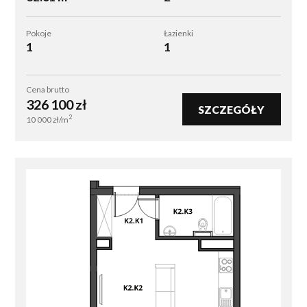
Pokoje
Łazienki
1
1
Cena brutto
326 100
zł
SZCZEGÓŁY
2
10 000
zł/m