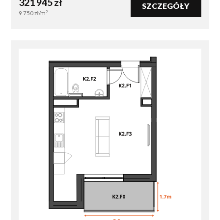
321 945
zł
SZCZEGÓŁY
2
9 750
zł/m