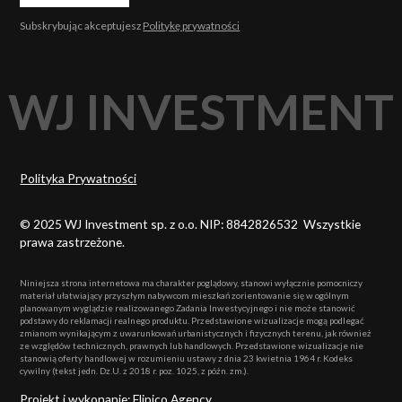
Subskrybując akceptujesz
Politykę prywatności
WJ INVESTMENT
Polityka Prywatności
© 2025 WJ Investment sp. z o.o. NIP: 8842826532 Wszystkie
prawa zastrzeżone.
Niniejsza strona internetowa ma charakter poglądowy, stanowi wyłącznie pomocniczy
materiał ułatwiający przyszłym nabywcom mieszkań zorientowanie się w ogólnym
planowanym wyglądzie realizowanego Zadania Inwestycyjnego i nie może stanowić
podstawy do reklamacji realnego produktu. Przedstawione wizualizacje mogą podlegać
zmianom wynikającym z uwarunkowań urbanistycznych i fizycznych terenu, jak również
ze względów technicznych, prawnych lub handlowych. Przedstawione wizualizacje nie
stanowią oferty handlowej w rozumieniu ustawy z dnia 23 kwietnia 1964 r. Kodeks
cywilny (tekst jedn. Dz.U. z 2018 r. poz. 1025, z późn. zm.).
Projekt i wykonanie: Flipico Agency