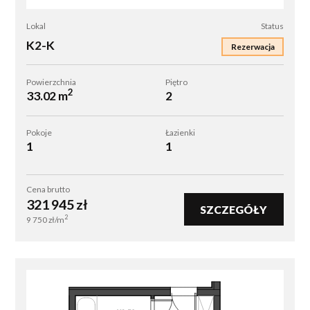
K2-
Lokal
Status
K
K2-K
Rezerwacja
Powierzchnia
Piętro
2
33.02 m
2
Pokoje
Łazienki
1
1
Cena brutto
321 945
zł
SZCZEGÓŁY
2
9 750
zł/m