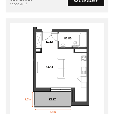
SZCZEGÓŁY
2
10 000
zł/m