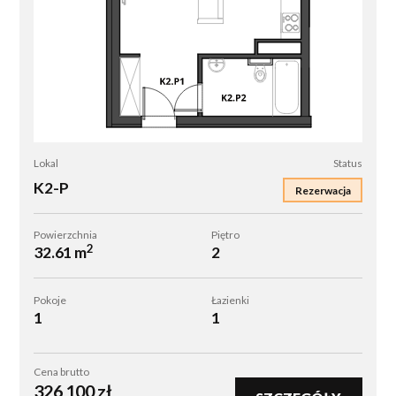
K2-
Lokal
Status
P
K2-P
Rezerwacja
Powierzchnia
Piętro
2
32.61 m
2
Pokoje
Łazienki
1
1
Cena brutto
326 100
zł