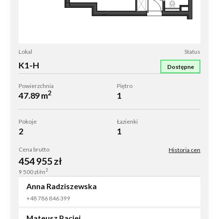
Lokal
Status
K1-H
Dostępne
Powierzchnia
Piętro
2
47.89 m
1
Pokoje
Łazienki
2
1
Cena brutto
Historia cen
454 955
zł
2
9 500
zł/m
Anna Radziszewska
+48 786 846 399
Mateusz Paciej