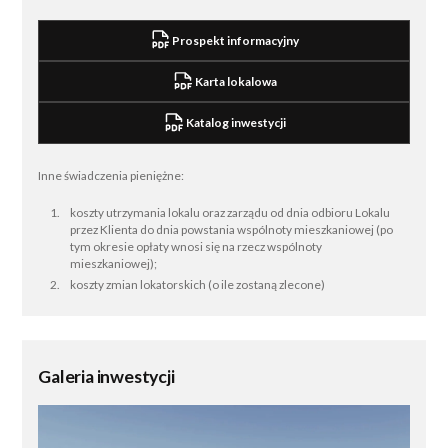
Prospekt informacyjny
Karta lokalowa
Katalog inwestycji
Inne świadczenia pieniężne:
koszty utrzymania lokalu oraz zarządu od dnia odbioru Lokalu
przez Klienta do dnia powstania wspólnoty mieszkaniowej (po
tym okresie opłaty wnosi się na rzecz wspólnoty
mieszkaniowej);
koszty zmian lokatorskich (o ile zostaną zlecone)
Galeria inwestycji