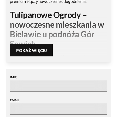
premium i łączy nowoczesne udogodnienia.
Tulipanowe Ogrody –
nowoczesne mieszkania w
Bielawie u podnóża Gór
Sowich
POKAŻ WIĘCEJ
Tulipanowe Ogrody
to wyjątkowa inwestycja
mieszkaniowa w Bielawie, zaprojektowana z myślą o
osobach poszukujących komfortu, jakości i
nowoczesnego stylu życia. Osiedle łączy w sobie
IMIĘ
elegancję architektury, wysoki standard wykończenia
oraz lokalizację sprzyjającą aktywnemu
wypoczynkowi i relaksowi na co dzień.
EMAIL
Komfort i nowoczesna
architektura