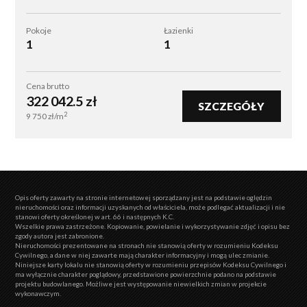
Pokoje
Łazienki
1
1
Cena brutto
322 042.5
zł
SZCZEGÓŁY
2
9 750
zł/m
Opis oferty zawarty na stronie internetowej sporządzany jest na podstawie oględzin
nieruchomości oraz informacji uzyskanych od właściciela, może podlegać aktualizacji i nie
stanowi oferty określonej w art. 66 i następnych K.C.
Wszelkie prawa zastrzeżone. Kopiowanie, powielanie i wykorzystywanie zdjęć i opisu bez
zgody autora jest zabronione.
Nieruchomości prezentowane na stronach nie stanowią oferty w rozumieniu Kodeksu
Cywilnego, a dane w niej zawarte mają charakter informacyjny i mogą ulec zmianie.
Niniejsze karty lokalu nie stanowią oferty w rozumieniu przepisów Kodeksu Cywilnego i
ma wyłącznie charakter poglądowy, przedstawione powierzchnie podano na podstawie
projektu budowlanego. Możliwe jest występowanie niewielkich zmian w projekcie
wykonawczym.