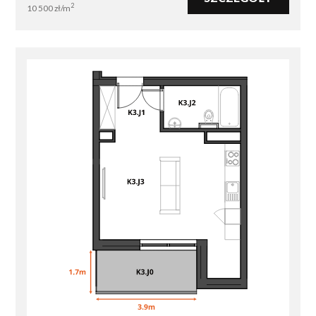
2
10 500
zł/m
dziećmi, jak i osoby szukające drugiego domu lub
mieszkania inwestycyjnego na wynajem turystyczny.
Sprawdzone doświadczenie
wykonawcy
Inwestycję realizuje renomowany generalny
wykonawca z ponad
35-letnim doświadczeniem
na
rynku i dorobkiem przekraczającym
2000
zrealizowanych mieszkań
. To gwarancja nie tylko
jakości i solidności, ale również terminowości całego
procesu budowlanego.
Harmonogram inwestycji
rozpoczęcie prac
: lipiec 2024,
planowane zakończenie
: czerwiec 2026.